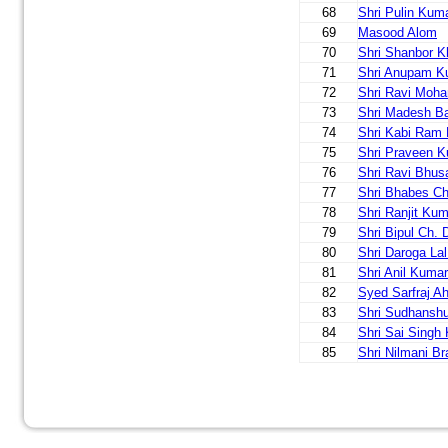
68
Shri Pulin Kum
69
Masood Alom
70
Shri Shanbor K
71
Shri Anupam K
72
Shri Ravi Moh
73
Shri Madesh B
74
Shri Kabi Ram 
75
Shri Praveen K
76
Shri Ravi Bhus
77
Shri Bhabes Ch
78
Shri Ranjit Ku
79
Shri Bipul Ch. 
80
Shri Daroga La
81
Shri Anil Kumar
82
Syed Sarfraj 
83
Shri Sudhansh
84
Shri Sai Singh
85
Shri Nilmani B