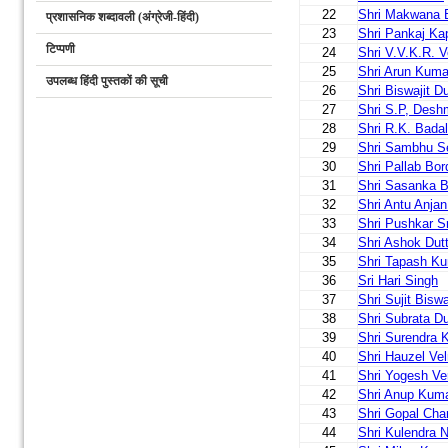
22
Shri Makwana 
प्रशासनिक शब्दावली (अंग्रेजी-हिंदी)
23
Shri Pankaj Ka
टिप्पणी
24
Shri V.V.K.R. 
25
Shri Arun Kuma
उपलब्ध हिंदी पुस्तकों की सूची
26
Shri Biswajit D
27
Shri S.P, Des
28
Shri R.K. Badal
29
Shri Sambhu S
30
Shri Pallab Bor
31
Shri Sasanka 
32
Shri Antu Anja
33
Shri Pushkar S
34
Shri Ashok Dut
35
Shri Tapash K
36
Sri Hari Singh
37
Shri Sujit Bisw
38
Shri Subrata Du
39
Shri Surendra 
40
Shri Hauzel Ve
41
Shri Yogesh V
42
Shri Anup Kum
43
Shri Gopal Cha
44
Shri Kulendra N