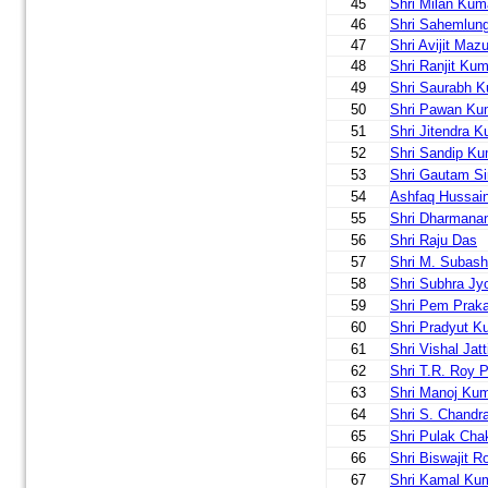
45
Shri Milan Kum
46
Shri Sahemlun
47
Shri Avijit Maz
48
Shri Ranjit Ku
49
Shri Saurabh 
50
Shri Pawan Ku
51
Shri Jitendra 
52
Shri Sandip K
53
Shri Gautam S
54
Ashfaq Hussain
55
Shri Dharmana
56
Shri Raju Das
57
Shri M. Subash
58
Shri Subhra Jy
59
Shri Pem Prak
60
Shri Pradyut K
61
Shri Vishal Jat
62
Shri T.R. Roy 
63
Shri Manoj Kum
64
Shri S. Chandr
65
Shri Pulak Cha
66
Shri Biswajit R
67
Shri Kamal Ku