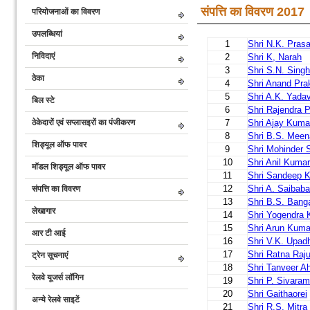
संपत्ति का विवरण 2017
परियोजनाओं का विवरण
उपलब्धियां
1
Shri N.K. Pras
निविदाएं
2
Shri K, Narah
3
Shri S.N. Singh
ठेका
4
Shri Anand Pra
5
Shri A.K. Yada
बिल स्टे
6
Shri Rajendra P
ठेकेदारों एवं सप्लासइरों का पंजीकरण
7
Shri Ajay Kuma
8
Shri B.S. Meen
शिड्यूल ऑफ पावर
9
Shri Mohinder 
10
Shri Anil Kumar
मॉडल शिड्यूल ऑफ पावर
11
Shri Sandeep 
12
Shri A. Saibaba
संपत्ति का विवरण
13
Shri B.S. Bang
लेखागार
14
Shri Yogendra 
15
Shri Arun Kuma
आर टी आई
16
Shri V.K. Upad
17
Shri Ratna Raj
ट्रेन सूचनाएं
18
Shri Tanveer 
रेलवे यूजर्स लॉगिन
19
Shri P. Sivara
20
Shri Gaithaorei
अन्ये रेलवे साइटें
21
Shri R.S. Mitra